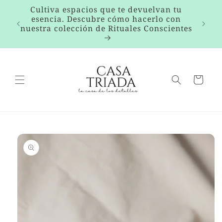
Ir
ra
Cultiva espacios que te devuelvan tu
directamente
rtir
esencia. Descubre cómo hacerlo con
al contenido
y
nuestra colección de Rituales Conscientes
Carrito
Ir
directamente
a la
información
del producto