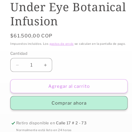
Under Eye Botanical
Infusion
Precio
$61.500,00 COP
habitual
Impuestos incluidos. Los
gastos de envío
se calculan en la pantalla de pago.
Cantidad
Reducir
Aumentar
cantidad
cantidad
para
para
Under
Under
Agregar al carrito
Eye
Eye
Botanical
Botanical
Comprar ahora
Infusion
Infusion
Retiro disponible en
Calle 17 # 2 - 73
Normalmente está listo en 24 horas