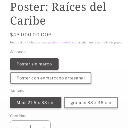
Poster: Raíces del
Caribe
Precio
$43.000,00 COP
habitual
Impuestos incluidos. Los
gastos de envío
se calculan en la pantalla de pago.
Acabado
Poster sin marco
Poster con enmarcado artesanal
Tamaño
Mini: 21.5 x 33 cm
grande: 33 x 49 cm
Cantidad