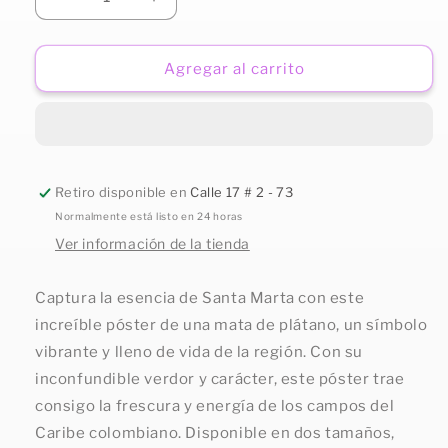
Reducir
Aumentar
cantidad
cantidad
para
para
Poster:
Poster:
Agregar al carrito
Raíces
Raíces
del
del
Caribe
Caribe
Retiro disponible en
Calle 17 # 2 - 73
Normalmente está listo en 24 horas
Ver información de la tienda
Captura la esencia de Santa Marta con este
increíble póster de una mata de plátano, un símbolo
vibrante y lleno de vida de la región. Con su
inconfundible verdor y carácter, este póster trae
consigo la frescura y energía de los campos del
Caribe colombiano. Disponible en dos tamaños,