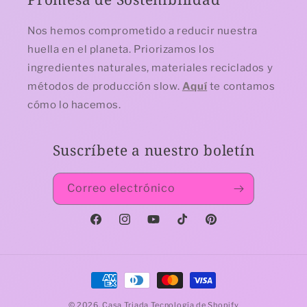
Nos hemos comprometido a reducir nuestra
huella en el planeta. Priorizamos los
ingredientes naturales, materiales reciclados y
métodos de producción slow.
Aquí
te contamos
cómo lo hacemos.
Suscríbete a nuestro boletín
Correo electrónico
Facebook
Instagram
YouTube
TikTok
Pinterest
Formas
de
© 2026,
Casa Triada
Tecnología de Shopify