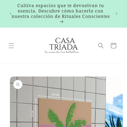
Ir
ra
Cultiva espacios que te devuelvan tu
directamente
rtir
esencia. Descubre cómo hacerlo con
al contenido
y
nuestra colección de Rituales Conscientes
Carrito
Ir
directamente
a la
información
del producto